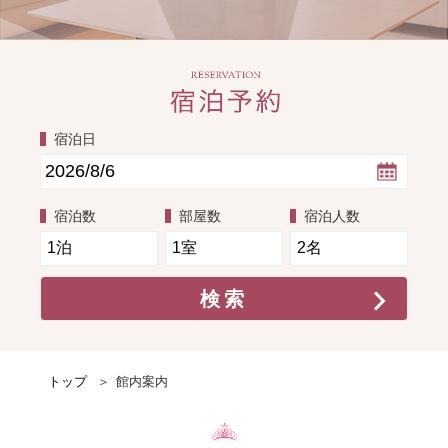
宿泊
宿泊日
宿泊数
部屋数
宿泊人数
トップ
館内案内